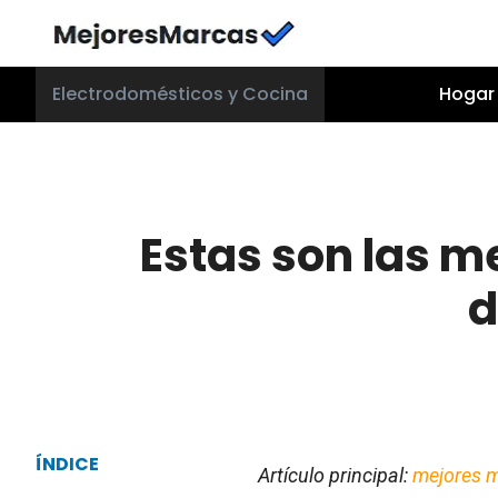
Saltar
al
contenido
Electrodomésticos y Cocina
Hogar 
Estas son las m
d
ÍNDICE
Artículo principal:
mejores m