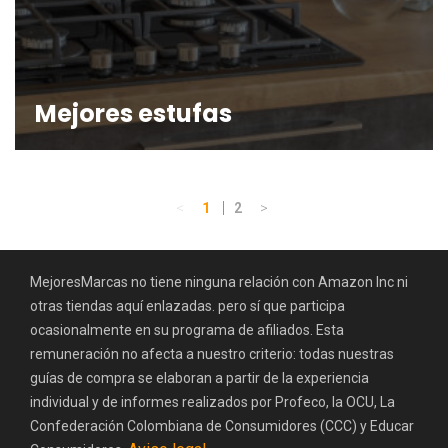
Mejores estufas
Página
Navegación
<
>
Página
Página
1
2
de
entradas
MejoresMarcas no tiene ninguna relación con Amazon Inc ni
otras tiendas aquí enlazadas. pero sí que participa
ocasionalmente en su programa de afiliados. Esta
remuneración no afecta a nuestro criterio: todas nuestras
guías de compra se elaboran a partir de la experiencia
individual y de informes realizados por Profeco, la OCU, La
Confederación Colombiana de Consumidores (CCC) y Educar