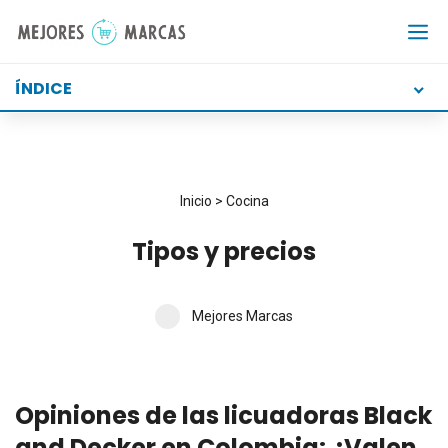
Saltar
al
contenido
ÍNDICE
Inicio
>
Cocina
Tipos y precios
Mejores Marcas
Opiniones de las licuadoras Black
and Decker en Colombia: ¿Valen