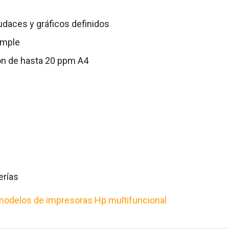
udaces y gráficos definidos
imple
ón de hasta 20 ppm A4
erías
odelos de impresoras Hp multifuncional