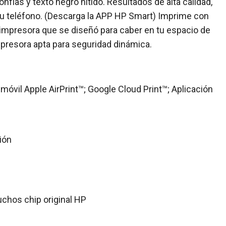
onfías y texto negro nítido. Resultados de alta calidad,
u teléfono. (Descarga la APP HP Smart) Imprime con
a impresora que se diseñó para caber en tu espacio de
presora apta para seguridad dinámica.
óvil Apple AirPrint™; Google Cloud Print™; Aplicación
ión
uchos chip original HP